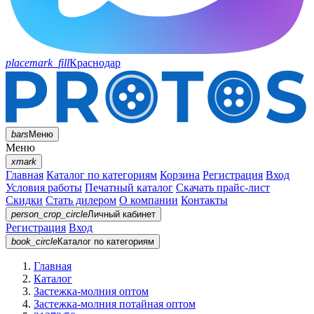
placemark_fill
Краснодар
bars
Меню
Меню
xmark
Главная
Каталог по категориям
Корзина
Регистрация
Вход
Условия работы
Печатный каталог
Скачать прайс-лист
Скидки
Стать дилером
О компании
Контакты
person_crop_circle
Личный кабинет
Регистрация
Вход
book_circle
Каталог
по категориям
Главная
Каталог
Застежка-молния оптом
Застежка-молния потайная оптом