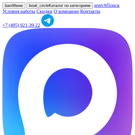
search
Поиск
bars
Меню
book_circle
Каталог
по категориям
Условия работы
Скидки
О компании
Контакты
+7 (495) 921-39-22