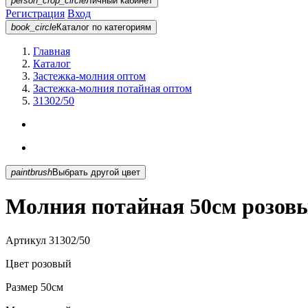
person_crop_circle
Личный кабинет
Регистрация
Вход
book_circle
Каталог
по категориям
Главная
Каталог
Застежка-молния оптом
Застежка-молния потайная оптом
31302/50
paintbrush
Выбрать другой цвет
Молния потайная 50см розовы
Артикул
31302/50
Цвет
розовый
Размер
50см