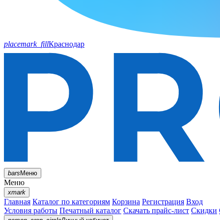
placemark_fill
Краснодар
bars
Меню
Меню
xmark
Главная
Каталог по категориям
Корзина
Регистрация
Вход
Условия работы
Печатный каталог
Скачать прайс-лист
Скидки