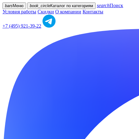
search
Поиск
bars
Меню
book_circle
Каталог
по категориям
Условия работы
Скидки
О компании
Контакты
+7 (495) 921-39-22