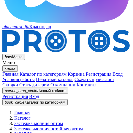
placemark_fill
Краснодар
bars
Меню
Меню
xmark
Главная
Каталог по категориям
Корзина
Регистрация
Вход
Условия работы
Печатный каталог
Скачать прайс-лист
Скидки
Стать дилером
О компании
Контакты
person_crop_circle
Личный кабинет
Регистрация
Вход
book_circle
Каталог
по категориям
Главная
Каталог
Застежка-молния оптом
Застежка-молния потайная оптом