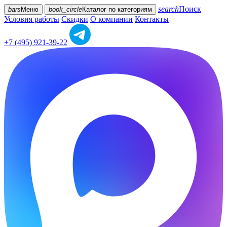
search
Поиск
bars
Меню
book_circle
Каталог
по категориям
Условия работы
Скидки
О компании
Контакты
+7 (495) 921-39-22