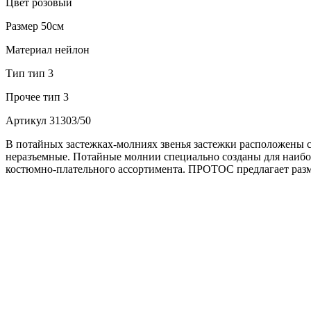
Цвет
розовый
Размер
50см
Материал
нейлон
Тип
тип 3
Прочее
тип 3
Артикул
31303/50
В потайных застежках-молниях звенья застежки расположены с
неразъемные. Потайные молнии специально созданы для наибол
костюмно-плательного ассортимента. ПРОТОС предлагает разм