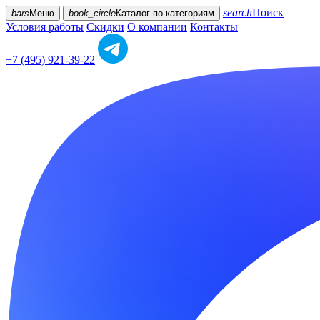
search
Поиск
bars
Меню
book_circle
Каталог
по категориям
Условия работы
Скидки
О компании
Контакты
+7 (495) 921-39-22