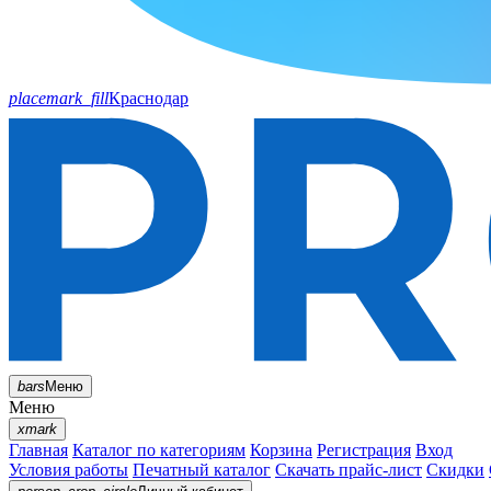
placemark_fill
Краснодар
bars
Меню
Меню
xmark
Главная
Каталог по категориям
Корзина
Регистрация
Вход
Условия работы
Печатный каталог
Скачать прайс-лист
Скидки