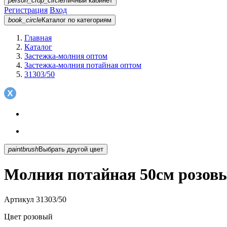
person_crop_circle
Личный кабинет
Регистрация
Вход
book_circle
Каталог
по категориям
Главная
Каталог
Застежка-молния оптом
Застежка-молния потайная оптом
31303/50
paintbrush
Выбрать другой цвет
Молния потайная 50см розовы
Артикул
31303/50
Цвет
розовый