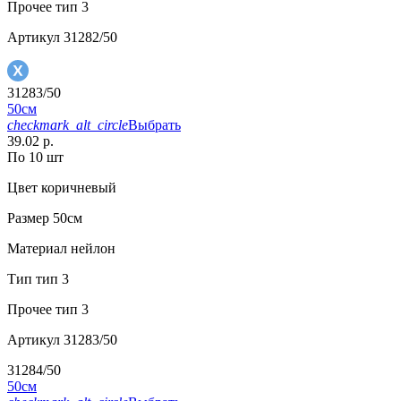
Прочее
тип 3
Артикул
31282/50
31283/50
50см
checkmark_alt_circle
Выбрать
39.02 р.
По 10 шт
Цвет
коричневый
Размер
50см
Материал
нейлон
Тип
тип 3
Прочее
тип 3
Артикул
31283/50
31284/50
50см