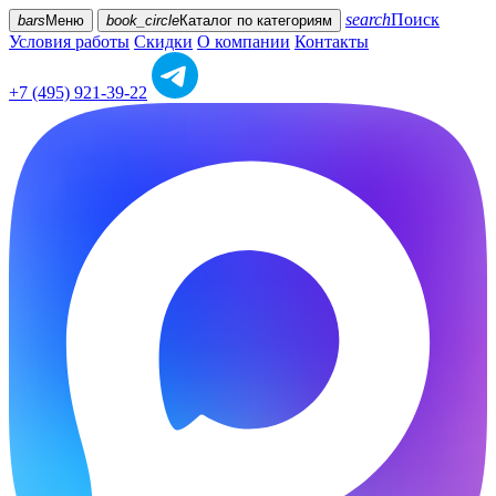
search
Поиск
bars
Меню
book_circle
Каталог
по категориям
Условия работы
Скидки
О компании
Контакты
+7 (495) 921-39-22