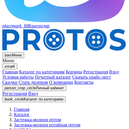
placemark_fill
Краснодар
bars
Меню
Меню
xmark
Главная
Каталог по категориям
Корзина
Регистрация
Вход
Условия работы
Печатный каталог
Скачать прайс-лист
Скидки
Стать дилером
О компании
Контакты
person_crop_circle
Личный кабинет
Регистрация
Вход
book_circle
Каталог
по категориям
Главная
Каталог
Застежка-молния оптом
Застежка-молния потайная оптом