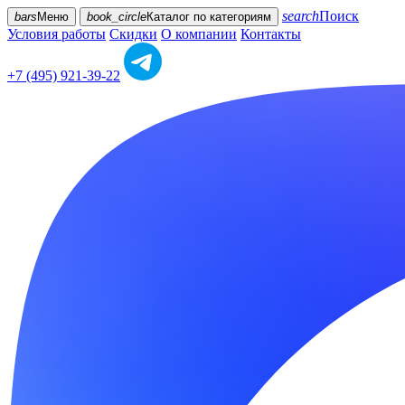
search
Поиск
bars
Меню
book_circle
Каталог
по категориям
Условия работы
Скидки
О компании
Контакты
+7 (495) 921-39-22