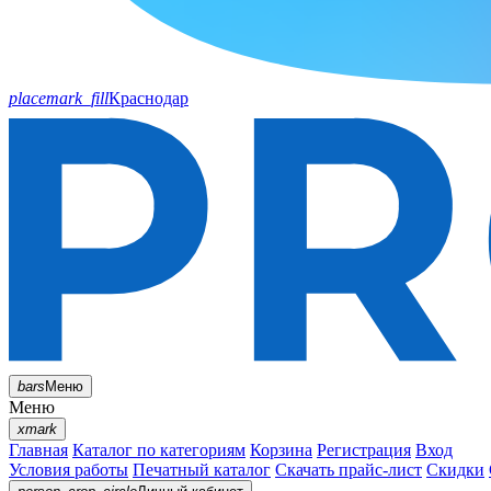
placemark_fill
Краснодар
bars
Меню
Меню
xmark
Главная
Каталог по категориям
Корзина
Регистрация
Вход
Условия работы
Печатный каталог
Скачать прайс-лист
Скидки