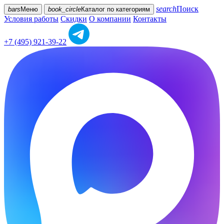
search
Поиск
bars
Меню
book_circle
Каталог
по категориям
Условия работы
Скидки
О компании
Контакты
+7 (495) 921-39-22