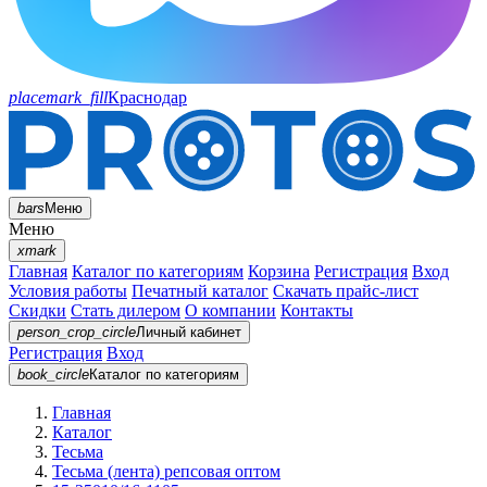
placemark_fill
Краснодар
bars
Меню
Меню
xmark
Главная
Каталог по категориям
Корзина
Регистрация
Вход
Условия работы
Печатный каталог
Скачать прайс-лист
Скидки
Стать дилером
О компании
Контакты
person_crop_circle
Личный кабинет
Регистрация
Вход
book_circle
Каталог
по категориям
Главная
Каталог
Тесьма
Тесьма (лента) репсовая оптом