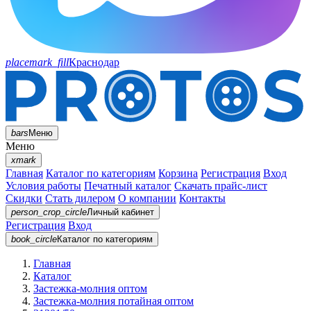
placemark_fill
Краснодар
bars
Меню
Меню
xmark
Главная
Каталог по категориям
Корзина
Регистрация
Вход
Условия работы
Печатный каталог
Скачать прайс-лист
Скидки
Стать дилером
О компании
Контакты
person_crop_circle
Личный кабинет
Регистрация
Вход
book_circle
Каталог
по категориям
Главная
Каталог
Застежка-молния оптом
Застежка-молния потайная оптом