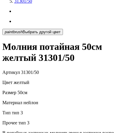
31301/50
paintbrush
Выбрать другой цвет
Молния потайная 50см
желтый 31301/50
Артикул
31301/50
Цвет
желтый
Размер
50см
Материал
нейлон
Тип
тип 3
Прочее
тип 3
В потайных застежках-молниях звенья застежки распо...