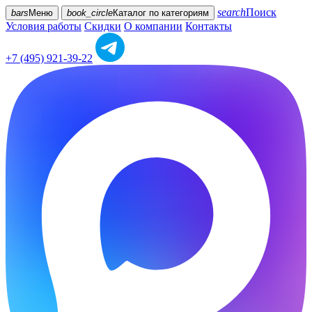
search
Поиск
bars
Меню
book_circle
Каталог
по категориям
Условия работы
Скидки
О компании
Контакты
+7 (495) 921-39-22