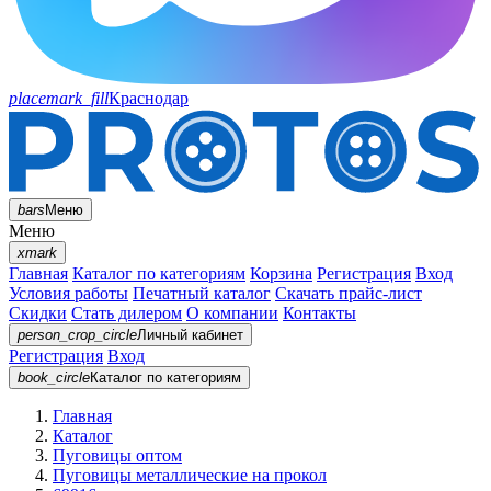
placemark_fill
Краснодар
bars
Меню
Меню
xmark
Главная
Каталог по категориям
Корзина
Регистрация
Вход
Условия работы
Печатный каталог
Скачать прайс-лист
Скидки
Стать дилером
О компании
Контакты
person_crop_circle
Личный кабинет
Регистрация
Вход
book_circle
Каталог
по категориям
Главная
Каталог
Пуговицы оптом
Пуговицы металлические на прокол