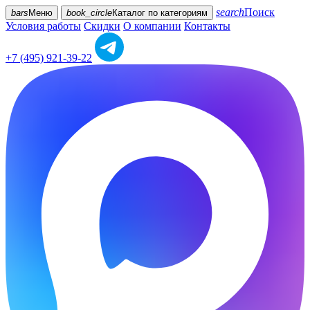
search
Поиск
bars
Меню
book_circle
Каталог
по категориям
Условия работы
Скидки
О компании
Контакты
+7 (495) 921-39-22