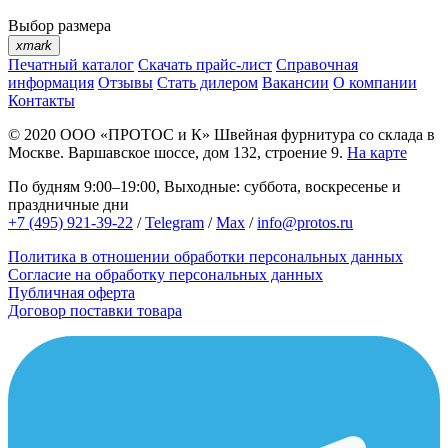
Выбор размера
xmark
Печатный каталог
Скачать прайс-лист
Справочная
информация
Отзывы
Стать дилером
Вакансии
О компании
Контакты
© 2020
ООО «ПРОТОС и К»
Швейная фурнитура со склада в
Москве.
Варшавское шоссе, дом 132, строение 9.
На карте
По будням 9:00–19:00, Выходные: суббота, воскресенье и
праздничные дни
+7 (495) 921-39-22
/
Telegram
/
Max
/
info@protos.ru
Политика в отношении обработки персональных данных
Согласие на обработку персональных данных
Публичная оферта
Договор поставки товара