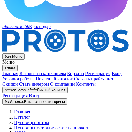
placemark_fill
Краснодар
bars
Меню
Меню
xmark
Главная
Каталог по категориям
Корзина
Регистрация
Вход
Условия работы
Печатный каталог
Скачать прайс-лист
Скидки
Стать дилером
О компании
Контакты
person_crop_circle
Личный кабинет
Регистрация
Вход
book_circle
Каталог
по категориям
Главная
Каталог
Пуговицы оптом
Пуговицы металлические на прокол