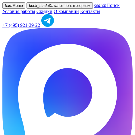
search
Поиск
bars
Меню
book_circle
Каталог
по категориям
Условия работы
Скидки
О компании
Контакты
+7 (495) 921-39-22