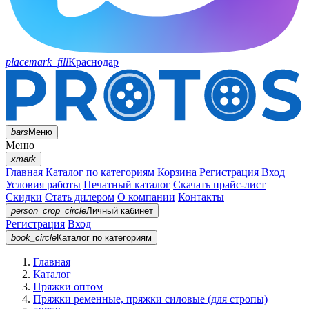
placemark_fill
Краснодар
bars
Меню
Меню
xmark
Главная
Каталог по категориям
Корзина
Регистрация
Вход
Условия работы
Печатный каталог
Скачать прайс-лист
Скидки
Стать дилером
О компании
Контакты
person_crop_circle
Личный кабинет
Регистрация
Вход
book_circle
Каталог
по категориям
Главная
Каталог
Пряжки оптом
Пряжки ременные, пряжки силовые (для стропы)