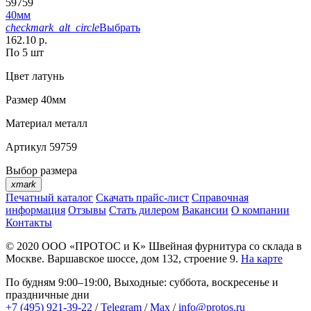
59759
40мм
checkmark_alt_circle
Выбрать
162.10 р.
По 5 шт
Цвет
латунь
Размер
40мм
Материал
металл
Артикул
59759
Выбор размера
xmark
Печатный каталог
Скачать прайс-лист
Справочная
информация
Отзывы
Стать дилером
Вакансии
О компании
Контакты
© 2020
ООО «ПРОТОС и К»
Швейная фурнитура со склада в
Москве.
Варшавское шоссе, дом 132, строение 9.
На карте
По будням 9:00–19:00, Выходные: суббота, воскресенье и
праздничные дни
+7 (495) 921-39-22
/
Telegram
/
Max
/
info@protos.ru