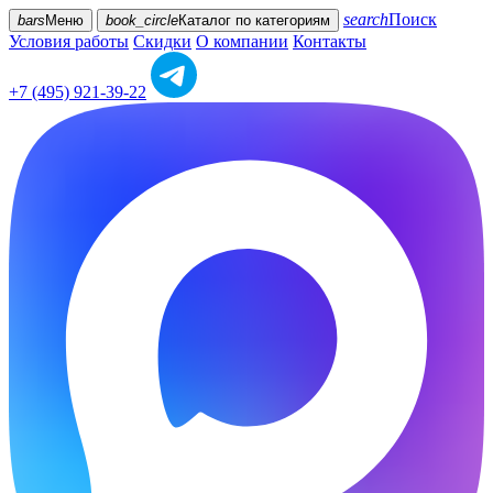
search
Поиск
bars
Меню
book_circle
Каталог
по категориям
Условия работы
Скидки
О компании
Контакты
+7 (495) 921-39-22