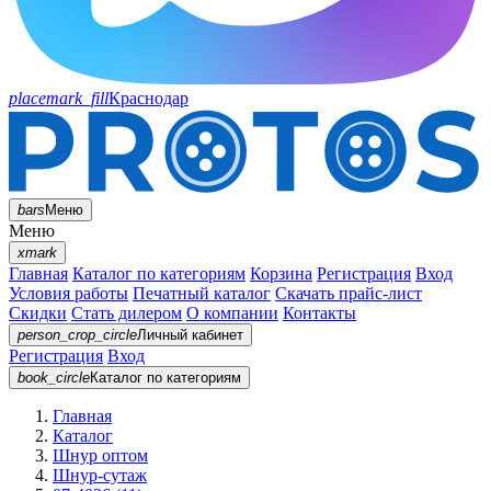
placemark_fill
Краснодар
bars
Меню
Меню
xmark
Главная
Каталог по категориям
Корзина
Регистрация
Вход
Условия работы
Печатный каталог
Скачать прайс-лист
Скидки
Стать дилером
О компании
Контакты
person_crop_circle
Личный кабинет
Регистрация
Вход
book_circle
Каталог
по категориям
Главная
Каталог
Шнур оптом
Шнур-сутаж