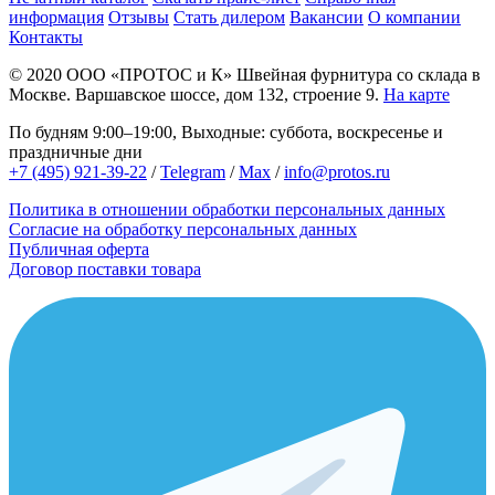
информация
Отзывы
Стать дилером
Вакансии
О компании
Контакты
© 2020
ООО «ПРОТОС и К»
Швейная фурнитура со склада в
Москве.
Варшавское шоссе, дом 132, строение 9.
На карте
По будням 9:00–19:00, Выходные: суббота, воскресенье и
праздничные дни
+7 (495) 921-39-22
/
Telegram
/
Max
/
info@protos.ru
Политика в отношении обработки персональных данных
Согласие на обработку персональных данных
Публичная оферта
Договор поставки товара