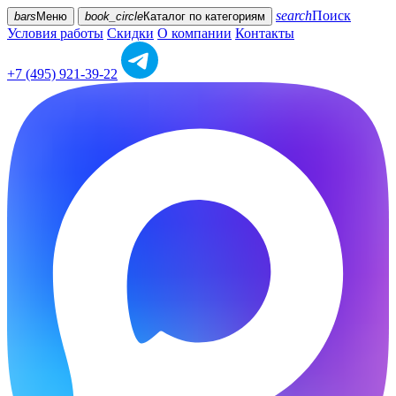
search
Поиск
bars
Меню
book_circle
Каталог
по категориям
Условия работы
Скидки
О компании
Контакты
+7 (495) 921-39-22