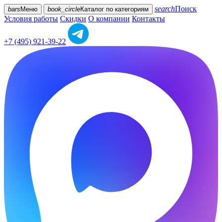
search
Поиск
bars
Меню
book_circle
Каталог
по категориям
Условия работы
Скидки
О компании
Контакты
+7 (495) 921-39-22