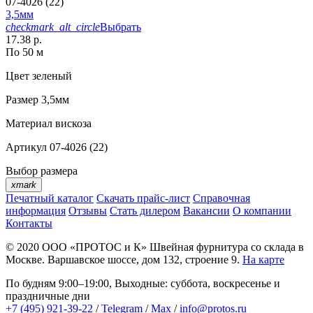
07-4026 (22)
3,5мм
checkmark_alt_circle
Выбрать
17.38 р.
По 50 м
Цвет
зеленый
Размер
3,5мм
Материал
вискоза
Артикул
07-4026 (22)
Выбор размера
xmark
Печатный каталог
Скачать прайс-лист
Справочная
информация
Отзывы
Стать дилером
Вакансии
О компании
Контакты
© 2020
ООО «ПРОТОС и К»
Швейная фурнитура со склада в
Москве.
Варшавское шоссе, дом 132, строение 9.
На карте
По будням 9:00–19:00, Выходные: суббота, воскресенье и
праздничные дни
+7 (495) 921-39-22
/
Telegram
/
Max
/
info@protos.ru