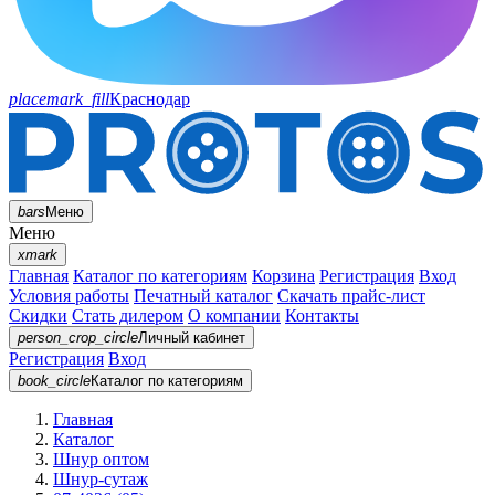
placemark_fill
Краснодар
bars
Меню
Меню
xmark
Главная
Каталог по категориям
Корзина
Регистрация
Вход
Условия работы
Печатный каталог
Скачать прайс-лист
Скидки
Стать дилером
О компании
Контакты
person_crop_circle
Личный кабинет
Регистрация
Вход
book_circle
Каталог
по категориям
Главная
Каталог
Шнур оптом
Шнур-сутаж