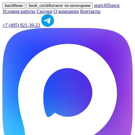
search
Поиск
bars
Меню
book_circle
Каталог
по категориям
Условия работы
Скидки
О компании
Контакты
+7 (495) 921-39-22