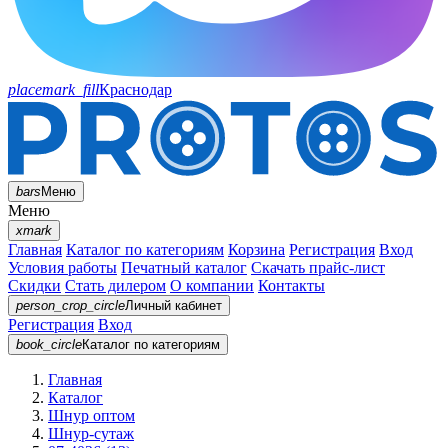
placemark_fill
Краснодар
bars
Меню
Меню
xmark
Главная
Каталог по категориям
Корзина
Регистрация
Вход
Условия работы
Печатный каталог
Скачать прайс-лист
Скидки
Стать дилером
О компании
Контакты
person_crop_circle
Личный кабинет
Регистрация
Вход
book_circle
Каталог
по категориям
Главная
Каталог
Шнур оптом
Шнур-сутаж