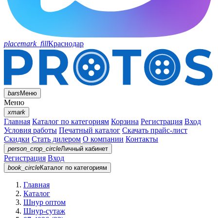
placemark_fill
Краснодар
bars
Меню
Меню
xmark
Главная
Каталог по категориям
Корзина
Регистрация
Вход
Условия работы
Печатный каталог
Скачать прайс-лист
Скидки
Стать дилером
О компании
Контакты
person_crop_circle
Личный кабинет
Регистрация
Вход
book_circle
Каталог
по категориям
Главная
Каталог
Шнур оптом
Шнур-сутаж