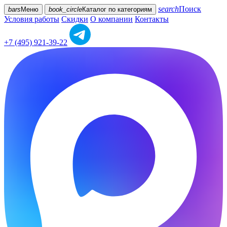
search
Поиск
bars
Меню
book_circle
Каталог
по категориям
Условия работы
Скидки
О компании
Контакты
+7 (495) 921-39-22