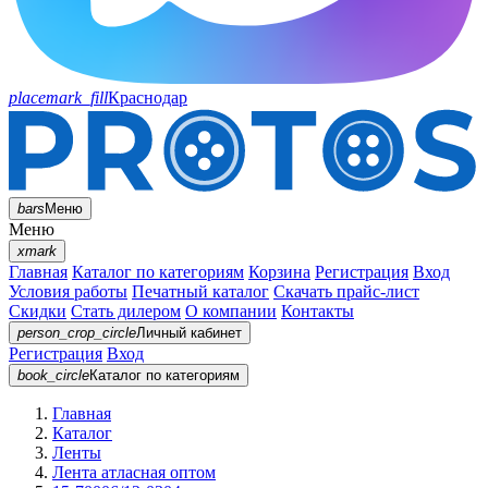
placemark_fill
Краснодар
bars
Меню
Меню
xmark
Главная
Каталог по категориям
Корзина
Регистрация
Вход
Условия работы
Печатный каталог
Скачать прайс-лист
Скидки
Стать дилером
О компании
Контакты
person_crop_circle
Личный кабинет
Регистрация
Вход
book_circle
Каталог
по категориям
Главная
Каталог
Ленты
Лента атласная оптом