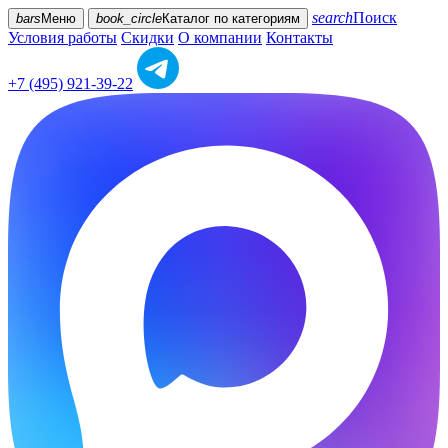
search
Поиск
bars
Меню
book_circle
Каталог
по категориям
Условия работы
Скидки
О компании
Контакты
+7 (495) 921-39-22