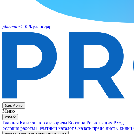
placemark_fill
Краснодар
bars
Меню
Меню
xmark
Главная
Каталог по категориям
Корзина
Регистрация
Вход
Условия работы
Печатный каталог
Скачать прайс-лист
Скидки