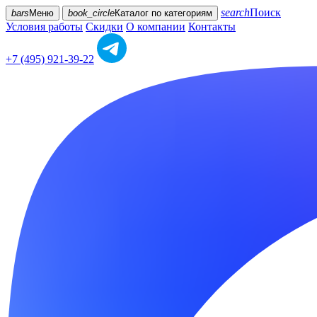
search
Поиск
bars
Меню
book_circle
Каталог
по категориям
Условия работы
Скидки
О компании
Контакты
+7 (495) 921-39-22