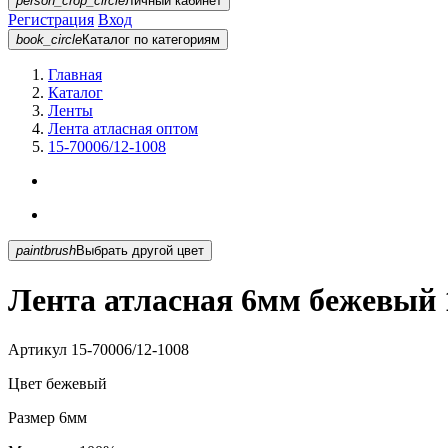
person_crop_circle
Личный кабинет
Регистрация
Вход
book_circle
Каталог
по категориям
Главная
Каталог
Ленты
Лента атласная оптом
15-70006/12-1008
paintbrush
Выбрать другой цвет
Лента атласная 6мм бежевый 1
Артикул
15-70006/12-1008
Цвет
бежевый
Размер
6мм