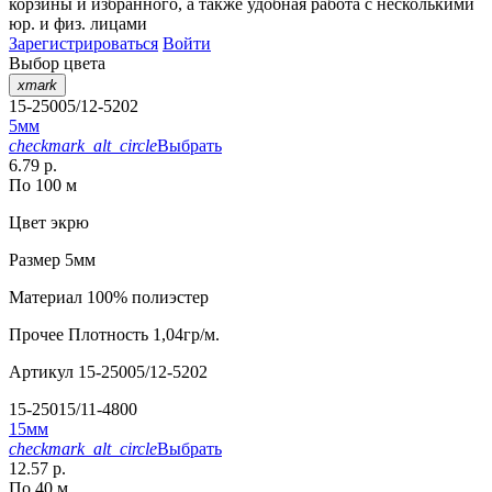
корзины
и
избранного
, а также удобная работа с несколькими
юр. и физ. лицами
Зарегистрироваться
Войти
Выбор цвета
xmark
15-25005/12-5202
5мм
checkmark_alt_circle
Выбрать
6.79 р.
По 100 м
Цвет
экрю
Размер
5мм
Материал
100% полиэстер
Прочее
Плотность 1,04гр/м.
Артикул
15-25005/12-5202
15-25015/11-4800
15мм
checkmark_alt_circle
Выбрать
12.57 р.
По 40 м