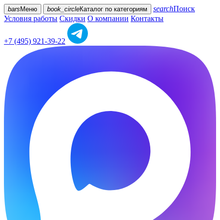
search
Поиск
bars
Меню
book_circle
Каталог
по категориям
Условия работы
Скидки
О компании
Контакты
+7 (495) 921-39-22