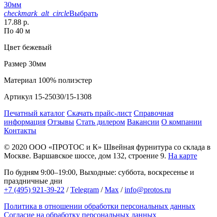
30мм
checkmark_alt_circle
Выбрать
17.88 р.
По 40 м
Цвет
бежевый
Размер
30мм
Материал
100% полиэстер
Артикул
15-25030/15-1308
Печатный каталог
Скачать прайс-лист
Справочная
информация
Отзывы
Стать дилером
Вакансии
О компании
Контакты
© 2020
ООО «ПРОТОС и К»
Швейная фурнитура со склада в
Москве.
Варшавское шоссе, дом 132, строение 9.
На карте
По будням 9:00–19:00, Выходные: суббота, воскресенье и
праздничные дни
+7 (495) 921-39-22
/
Telegram
/
Max
/
info@protos.ru
Политика в отношении обработки персональных данных
Согласие на обработку персональных данных