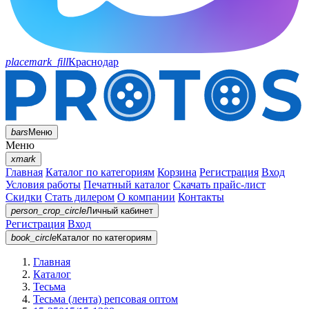
placemark_fill
Краснодар
bars
Меню
Меню
xmark
Главная
Каталог по категориям
Корзина
Регистрация
Вход
Условия работы
Печатный каталог
Скачать прайс-лист
Скидки
Стать дилером
О компании
Контакты
person_crop_circle
Личный кабинет
Регистрация
Вход
book_circle
Каталог
по категориям
Главная
Каталог
Тесьма
Тесьма (лента) репсовая оптом