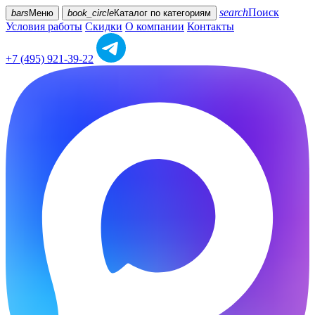
search
Поиск
bars
Меню
book_circle
Каталог
по категориям
Условия работы
Скидки
О компании
Контакты
+7 (495) 921-39-22