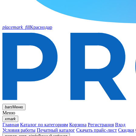
placemark_fill
Краснодар
bars
Меню
Меню
xmark
Главная
Каталог по категориям
Корзина
Регистрация
Вход
Условия работы
Печатный каталог
Скачать прайс-лист
Скидки