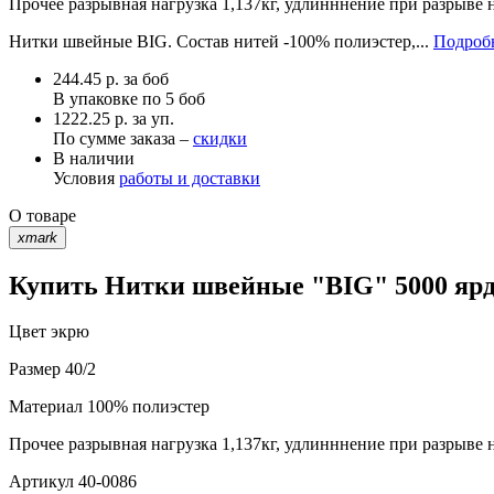
Прочее
разрывная нагрузка 1,137кг, удлинннение при разрыве 
Нитки швейные BIG. Состав нитей -100% полиэстер,...
Подробн
244.45
р.
за боб
В упаковке по
5 боб
1222.25 р. за уп.
По сумме заказа –
скидки
В наличии
Условия
работы и доставки
О товаре
xmark
Купить Нитки швейные "BIG" 5000 ярд 
Цвет
экрю
Размер
40/2
Материал
100% полиэстер
Прочее
разрывная нагрузка 1,137кг, удлинннение при разрыве 
Артикул
40-0086