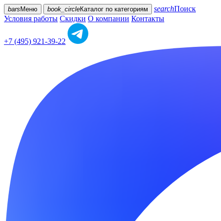
search
Поиск
bars
Меню
book_circle
Каталог
по категориям
Условия работы
Скидки
О компании
Контакты
+7 (495) 921-39-22