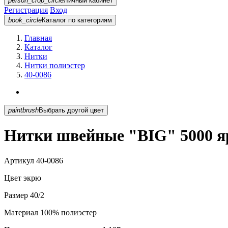
person_crop_circle
Личный кабинет
Регистрация
Вход
book_circle
Каталог
по категориям
Главная
Каталог
Нитки
Нитки полиэстер
40-0086
paintbrush
Выбрать другой цвет
Нитки швейные "BIG" 5000 яр
Артикул
40-0086
Цвет
экрю
Размер
40/2
Материал
100% полиэстер