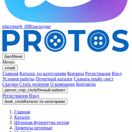
placemark_fill
Краснодар
bars
Меню
Меню
xmark
Главная
Каталог по категориям
Корзина
Регистрация
Вход
Условия работы
Печатный каталог
Скачать прайс-лист
Скидки
Стать дилером
О компании
Контакты
person_crop_circle
Личный кабинет
Регистрация
Вход
book_circle
Каталог
по категориям
Главная
Каталог
Шторная фурнитура оптом
Люверсы шторные