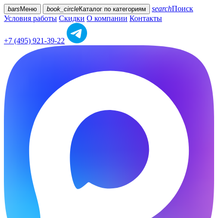
search
Поиск
bars
Меню
book_circle
Каталог
по категориям
Условия работы
Скидки
О компании
Контакты
+7 (495) 921-39-22