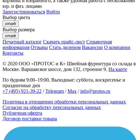
корзины
и
избранного
, а также удобная работа с несколькими
юр. и физ. лицами
Зарегистрироваться
Войти
Выбор цвета
xmark
Выбор размера
xmark
Печатный каталог
Скачать прайс-лист
Справочная
информация
Отзывы
Стать дилером
Вакансии
О компании
Контакты
© 2020
ООО «ПРОТОС и К»
Швейная фурнитура со склада в
Москве.
Варшавское шоссе, дом 132, строение 9.
На карте
По будням 9:00–19:00, Выходные: суббота, воскресенье и
праздничные дни
+7 (495) 921-39-22
/
Telegram
/
Max
/
info@protos.ru
Политика в отношении обработки персональных данных
Согласие на обработку персональных данных
Публичная оферта
Договор поставки товара