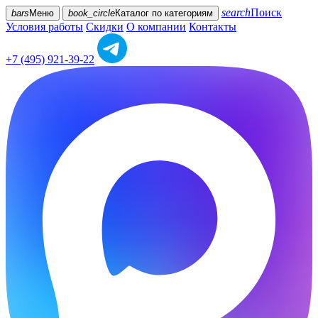
search
Поиск
bars
Меню
book_circle
Каталог
по категориям
Условия работы
Скидки
О компании
Контакты
+7 (495) 921-39-22