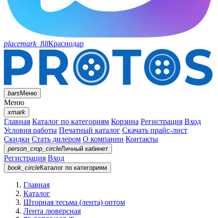
placemark_fill
Краснодар
bars
Меню
Меню
xmark
Главная
Каталог по категориям
Корзина
Регистрация
Вход
Условия работы
Печатный каталог
Скачать прайс-лист
Скидки
Стать дилером
О компании
Контакты
person_crop_circle
Личный кабинет
Регистрация
Вход
book_circle
Каталог
по категориям
Главная
Каталог
Шторная тесьма (лента) оптом
Лента люверсная