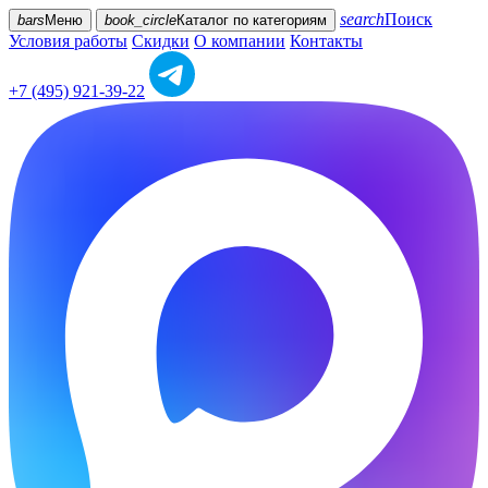
search
Поиск
bars
Меню
book_circle
Каталог
по категориям
Условия работы
Скидки
О компании
Контакты
+7 (495) 921-39-22