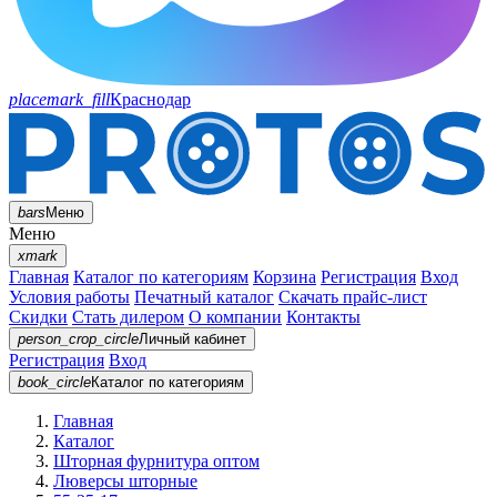
placemark_fill
Краснодар
bars
Меню
Меню
xmark
Главная
Каталог по категориям
Корзина
Регистрация
Вход
Условия работы
Печатный каталог
Скачать прайс-лист
Скидки
Стать дилером
О компании
Контакты
person_crop_circle
Личный кабинет
Регистрация
Вход
book_circle
Каталог
по категориям
Главная
Каталог
Шторная фурнитура оптом
Люверсы шторные