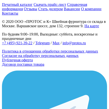
Печатный каталог
Скачать прайс-лист
Справочная
информация
Отзывы
Стать дилером
Вакансии
О компании
Контакты
© 2020
ООО «ПРОТОС и К»
Швейная фурнитура со склада в
Москве.
Варшавское шоссе, дом 132, строение 9.
На карте
По будням 9:00–19:00, Выходные: суббота, воскресенье и
праздничные дни
+7 (495) 921-39-22
/
Telegram
/
Max
/
info@protos.ru
Политика в отношении обработки персональных данных
Согласие на обработку персональных данных
Публичная оферта
Договор поставки товара