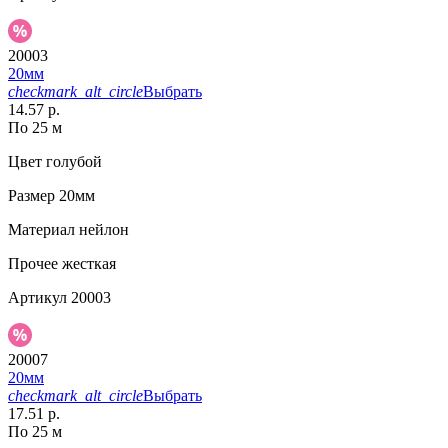
20003
20мм
checkmark_alt_circle
Выбрать
14.57 р.
По 25 м
Цвет
голубой
Размер
20мм
Материал
нейлон
Прочее
жесткая
Артикул
20003
20007
20мм
checkmark_alt_circle
Выбрать
17.51 р.
По 25 м