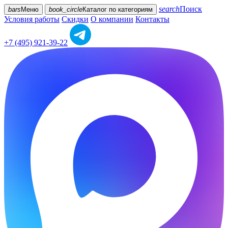
search
Поиск
bars
Меню
book_circle
Каталог
по категориям
Условия работы
Скидки
О компании
Контакты
+7 (495) 921-39-22