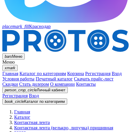
placemark_fill
Краснодар
bars
Меню
Меню
xmark
Главная
Каталог по категориям
Корзина
Регистрация
Вход
Условия работы
Печатный каталог
Скачать прайс-лист
Скидки
Стать дилером
О компании
Контакты
person_crop_circle
Личный кабинет
Регистрация
Вход
book_circle
Каталог
по категориям
Главная
Каталог
Контактная лента
Контактная лента (велькро, липучка) пришивная