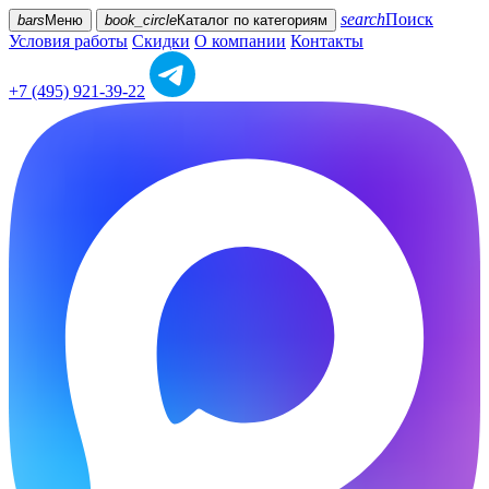
search
Поиск
bars
Меню
book_circle
Каталог
по категориям
Условия работы
Скидки
О компании
Контакты
+7 (495) 921-39-22