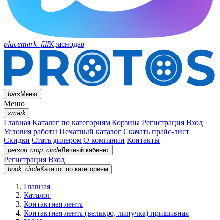
placemark_fill
Краснодар
bars
Меню
Меню
xmark
Главная
Каталог по категориям
Корзина
Регистрация
Вход
Условия работы
Печатный каталог
Скачать прайс-лист
Скидки
Стать дилером
О компании
Контакты
person_crop_circle
Личный кабинет
Регистрация
Вход
book_circle
Каталог
по категориям
Главная
Каталог
Контактная лента
Контактная лента (велькро, липучка) пришивная