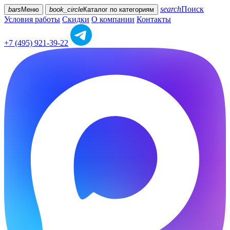
search
Поиск
bars
Меню
book_circle
Каталог
по категориям
Условия работы
Скидки
О компании
Контакты
+7 (495) 921-39-22