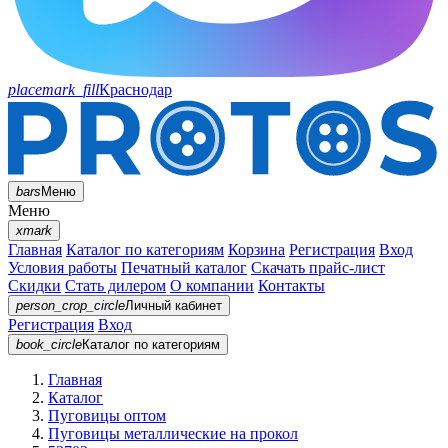
placemark_fill
Краснодар
bars
Меню
Меню
xmark
Главная
Каталог по категориям
Корзина
Регистрация
Вход
Условия работы
Печатный каталог
Скачать прайс-лист
Скидки
Стать дилером
О компании
Контакты
person_crop_circle
Личный кабинет
Регистрация
Вход
book_circle
Каталог
по категориям
Главная
Каталог
Пуговицы оптом
Пуговицы металлические на прокол