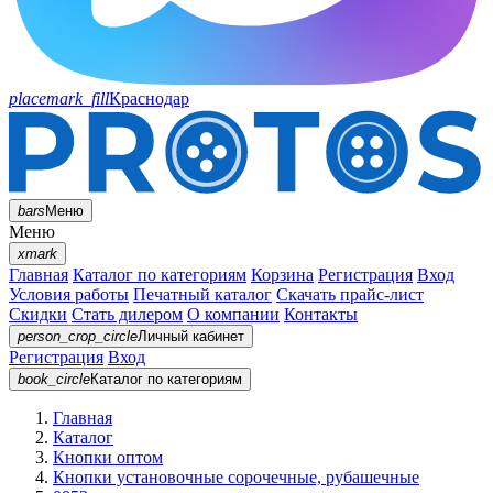
placemark_fill
Краснодар
bars
Меню
Меню
xmark
Главная
Каталог по категориям
Корзина
Регистрация
Вход
Условия работы
Печатный каталог
Скачать прайс-лист
Скидки
Стать дилером
О компании
Контакты
person_crop_circle
Личный кабинет
Регистрация
Вход
book_circle
Каталог
по категориям
Главная
Каталог
Кнопки оптом
Кнопки установочные сорочечные, рубашечные