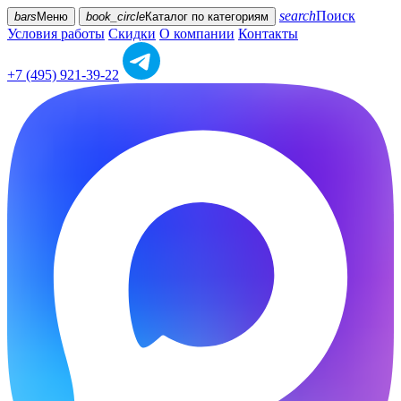
search
Поиск
bars
Меню
book_circle
Каталог
по категориям
Условия работы
Скидки
О компании
Контакты
+7 (495) 921-39-22