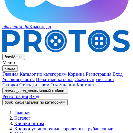
placemark_fill
Краснодар
bars
Меню
Меню
xmark
Главная
Каталог по категориям
Корзина
Регистрация
Вход
Условия работы
Печатный каталог
Скачать прайс-лист
Скидки
Стать дилером
О компании
Контакты
person_crop_circle
Личный кабинет
Регистрация
Вход
book_circle
Каталог
по категориям
Главная
Каталог
Кнопки оптом
Кнопки установочные сорочечные, рубашечные