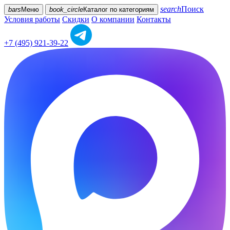
search
Поиск
bars
Меню
book_circle
Каталог
по категориям
Условия работы
Скидки
О компании
Контакты
+7 (495) 921-39-22