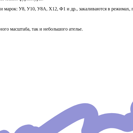
марок: У8, У10, У8А, Х12, Ф1 и др., закаливаются в режимах, 
го масштаба, так и небольшого ателье.