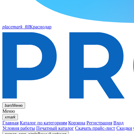
placemark_fill
Краснодар
bars
Меню
Меню
xmark
Главная
Каталог по категориям
Корзина
Регистрация
Вход
Условия работы
Печатный каталог
Скачать прайс-лист
Скидки