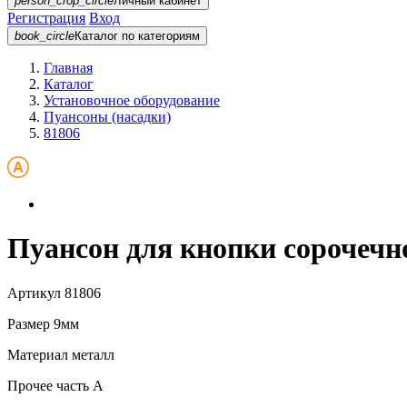
person_crop_circle
Личный кабинет
Регистрация
Вход
book_circle
Каталог
по категориям
Главная
Каталог
Установочное оборудование
Пуансоны (насадки)
81806
Пуансон для кнопки сорочечн
Артикул
81806
Размер
9мм
Материал
металл
Прочее
часть A