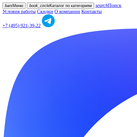
search
Поиск
bars
Меню
book_circle
Каталог
по категориям
Условия работы
Скидки
О компании
Контакты
+7 (495) 921-39-22