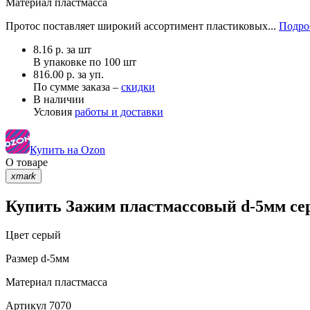
Материал
пластмасса
Протос поставляет широкий ассортимент пластиковых...
Подро
8.16
р.
за шт
В упаковке по
100 шт
816.00 р. за уп.
По сумме заказа –
скидки
В наличии
Условия
работы и доставки
Купить на Ozon
О товаре
xmark
Купить Зажим пластмассовый d-5мм сер
Цвет
серый
Размер
d-5мм
Материал
пластмасса
Артикул
7070