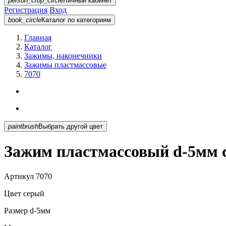
person_crop_circle
Личный кабинет
Регистрация
Вход
book_circle
Каталог
по категориям
Главная
Каталог
Зажимы, наконечники
Зажимы пластмассовые
7070
paintbrush
Выбрать другой цвет
Зажим пластмассовый d-5мм 
Артикул
7070
Цвет
серый
Размер
d-5мм