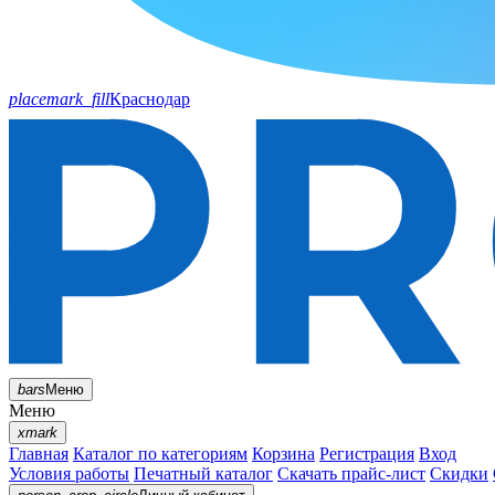
placemark_fill
Краснодар
bars
Меню
Меню
xmark
Главная
Каталог по категориям
Корзина
Регистрация
Вход
Условия работы
Печатный каталог
Скачать прайс-лист
Скидки