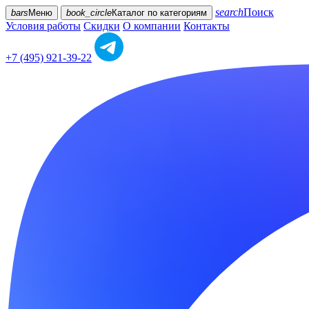
search
Поиск
bars
Меню
book_circle
Каталог
по категориям
Условия работы
Скидки
О компании
Контакты
+7 (495) 921-39-22