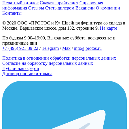
Печатный каталог
Скачать прайс-лист
Справочная
информация
Отзывы
Стать дилером
Вакансии
О компании
Контакты
© 2020
ООО «ПРОТОС и К»
Швейная фурнитура со склада в
Москве.
Варшавское шоссе, дом 132, строение 9.
На карте
По будням 9:00–19:00, Выходные: суббота, воскресенье и
праздничные дни
+7 (495) 921-39-22
/
Telegram
/
Max
/
info@protos.ru
Политика в отношении обработки персональных данных
Согласие на обработку персональных данных
Публичная оферта
Договор поставки товара