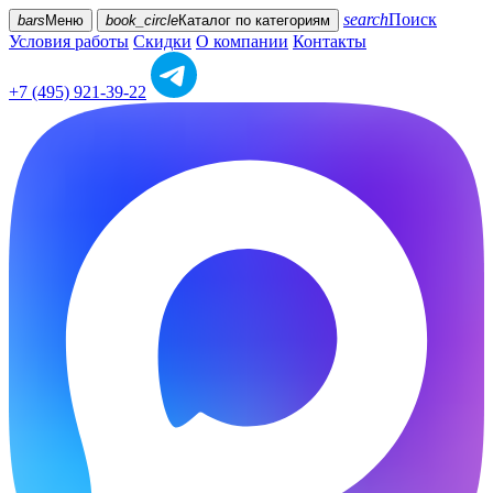
search
Поиск
bars
Меню
book_circle
Каталог
по категориям
Условия работы
Скидки
О компании
Контакты
+7 (495) 921-39-22