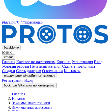
placemark_fill
Краснодар
bars
Меню
Меню
xmark
Главная
Каталог по категориям
Корзина
Регистрация
Вход
Условия работы
Печатный каталог
Скачать прайс-лист
Скидки
Стать дилером
О компании
Контакты
person_crop_circle
Личный кабинет
Регистрация
Вход
book_circle
Каталог
по категориям
Главная
Каталог
Зажимы, наконечники
Зажимы пластмассовые