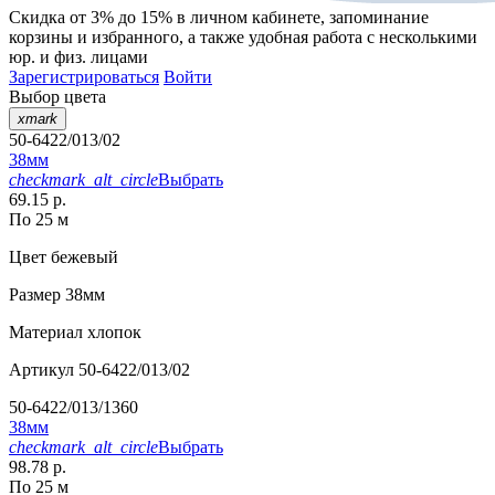
Скидка от 3% до 15%
в личном кабинете, запоминание
корзины
и
избранного
, а также удобная работа с несколькими
юр. и физ. лицами
Зарегистрироваться
Войти
Выбор цвета
xmark
50-6422/013/02
38мм
checkmark_alt_circle
Выбрать
69.15 р.
По 25 м
Цвет
бежевый
Размер
38мм
Материал
хлопок
Артикул
50-6422/013/02
50-6422/013/1360
38мм
checkmark_alt_circle
Выбрать
98.78 р.
По 25 м