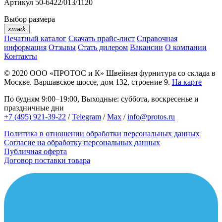
Артикул
50-6422/013/1120
Выбор размера
xmark
Печатный каталог
Скачать прайс-лист
Справочная
информация
Отзывы
Стать дилером
Вакансии
О компании
Контакты
© 2020
ООО «ПРОТОС и К»
Швейная фурнитура со склада в
Москве.
Варшавское шоссе, дом 132, строение 9.
На карте
По будням 9:00–19:00, Выходные: суббота, воскресенье и
праздничные дни
+7 (495) 921-39-22
/
Telegram
/
Max
/
info@protos.ru
Политика в отношении обработки персональных данных
Согласие на обработку персональных данных
Публичная оферта
Договор поставки товара