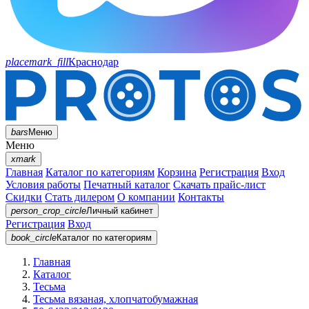
placemark_fill
Краснодар
bars
Меню
Меню
xmark
Главная
Каталог по категориям
Корзина
Регистрация
Вход
Условия работы
Печатный каталог
Скачать прайс-лист
Скидки
Стать дилером
О компании
Контакты
person_crop_circle
Личный кабинет
Регистрация
Вход
book_circle
Каталог
по категориям
Главная
Каталог
Тесьма
Тесьма вязаная, хлопчатобумажная