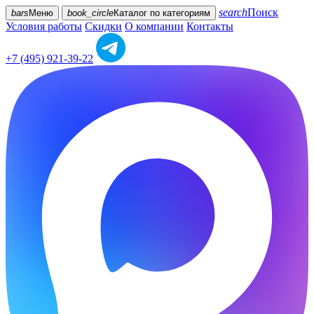
search
Поиск
bars
Меню
book_circle
Каталог
по категориям
Условия работы
Скидки
О компании
Контакты
+7 (495) 921-39-22