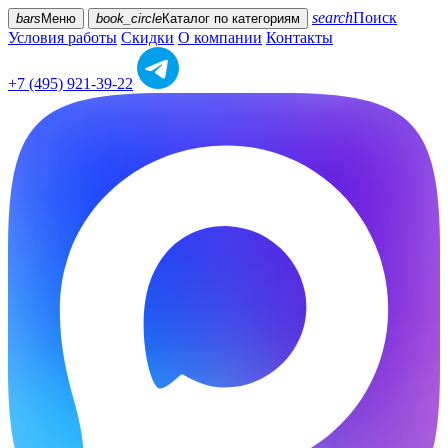
search
Поиск
bars
Меню
book_circle
Каталог
по категориям
Условия работы
Скидки
О компании
Контакты
+7 (495) 921-39-22