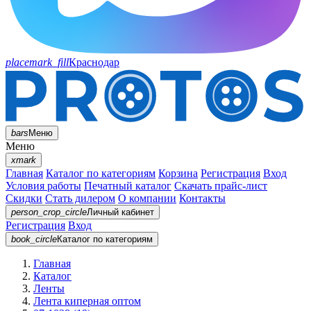
placemark_fill
Краснодар
bars
Меню
Меню
xmark
Главная
Каталог по категориям
Корзина
Регистрация
Вход
Условия работы
Печатный каталог
Скачать прайс-лист
Скидки
Стать дилером
О компании
Контакты
person_crop_circle
Личный кабинет
Регистрация
Вход
book_circle
Каталог
по категориям
Главная
Каталог
Ленты
Лента киперная оптом