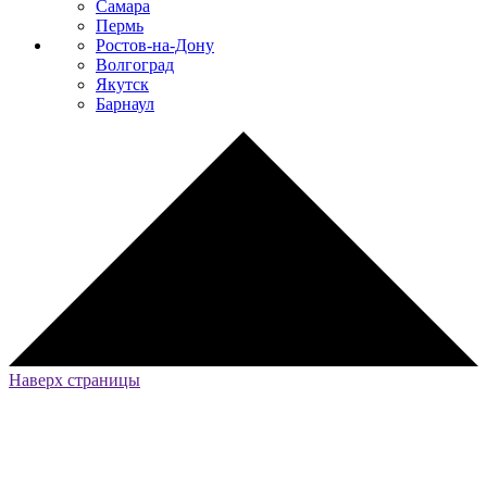
Самара
Пермь
Ростов-на-Дону
Волгоград
Якутск
Барнаул
Наверх страницы