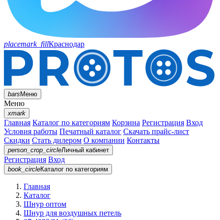
placemark_fill
Краснодар
bars
Меню
Меню
xmark
Главная
Каталог по категориям
Корзина
Регистрация
Вход
Условия работы
Печатный каталог
Скачать прайс-лист
Скидки
Стать дилером
О компании
Контакты
person_crop_circle
Личный кабинет
Регистрация
Вход
book_circle
Каталог
по категориям
Главная
Каталог
Шнур оптом
Шнур для воздушных петель