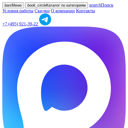
search
Поиск
bars
Меню
book_circle
Каталог
по категориям
Условия работы
Скидки
О компании
Контакты
+7 (495) 921-39-22