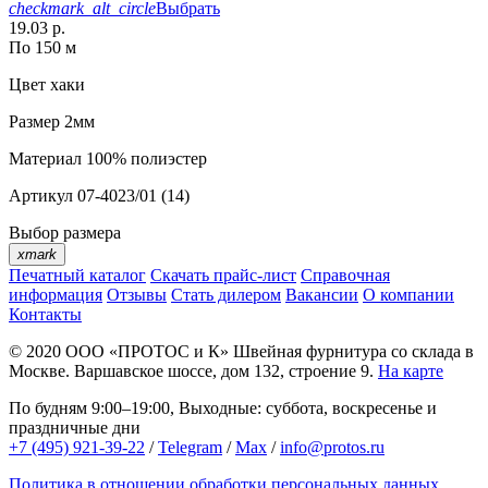
checkmark_alt_circle
Выбрать
19.03 р.
По 150 м
Цвет
хаки
Размер
2мм
Материал
100% полиэстер
Артикул
07-4023/01 (14)
Выбор размера
xmark
Печатный каталог
Скачать прайс-лист
Справочная
информация
Отзывы
Стать дилером
Вакансии
О компании
Контакты
© 2020
ООО «ПРОТОС и К»
Швейная фурнитура со склада в
Москве.
Варшавское шоссе, дом 132, строение 9.
На карте
По будням 9:00–19:00, Выходные: суббота, воскресенье и
праздничные дни
+7 (495) 921-39-22
/
Telegram
/
Max
/
info@protos.ru
Политика в отношении обработки персональных данных