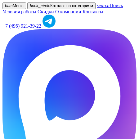
search
Поиск
bars
Меню
book_circle
Каталог
по категориям
Условия работы
Скидки
О компании
Контакты
+7 (495) 921-39-22