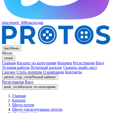
placemark_fill
Краснодар
bars
Меню
Меню
xmark
Главная
Каталог по категориям
Корзина
Регистрация
Вход
Условия работы
Печатный каталог
Скачать прайс-лист
Скидки
Стать дилером
О компании
Контакты
person_crop_circle
Личный кабинет
Регистрация
Вход
book_circle
Каталог
по категориям
Главная
Каталог
Шнур оптом
Шнур для воздушных петель