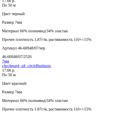
17.66 р.
По 50 м
Цвет
черный
Размер
7мм
Материал
66% полиамид/34% эластан
Прочее
плотность 1.87г/м, растяжимость 110+/-15%
Артикул
46-60948/07/чер
46-60948/07/2520
7мм
checkmark_alt_circle
Выбрать
17.66 р.
По 50 м
Цвет
красный
Размер
7мм
Материал
66% полиамид/34% эластан
Прочее
плотность 1.87г/м, растяжимость 110+/-15%