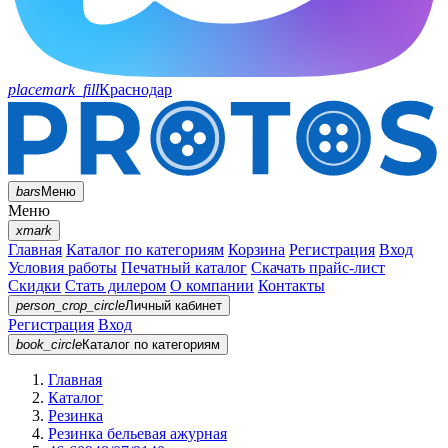
placemark_fill
Краснодар
bars
Меню
Меню
xmark
Главная
Каталог по категориям
Корзина
Регистрация
Вход
Условия работы
Печатный каталог
Скачать прайс-лист
Скидки
Стать дилером
О компании
Контакты
person_crop_circle
Личный кабинет
Регистрация
Вход
book_circle
Каталог
по категориям
Главная
Каталог
Резинка
Резинка бельевая ажурная