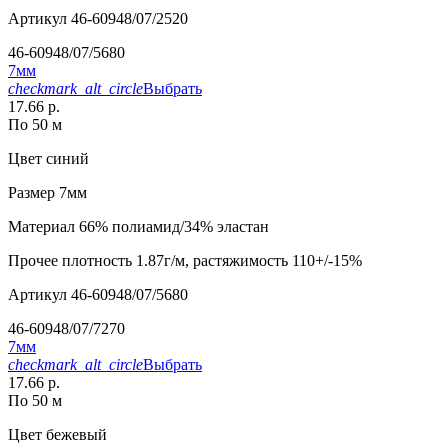
Артикул
46-60948/07/2520
46-60948/07/5680
7мм
checkmark_alt_circle
Выбрать
17.66 р.
По 50 м
Цвет
синий
Размер
7мм
Материал
66% полиамид/34% эластан
Прочее
плотность 1.87г/м, растяжимость 110+/-15%
Артикул
46-60948/07/5680
46-60948/07/7270
7мм
checkmark_alt_circle
Выбрать
17.66 р.
По 50 м
Цвет
бежевый