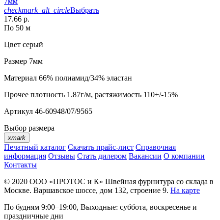
7мм
checkmark_alt_circle
Выбрать
17.66 р.
По 50 м
Цвет
серый
Размер
7мм
Материал
66% полиамид/34% эластан
Прочее
плотность 1.87г/м, растяжимость 110+/-15%
Артикул
46-60948/07/9565
Выбор размера
xmark
Печатный каталог
Скачать прайс-лист
Справочная
информация
Отзывы
Стать дилером
Вакансии
О компании
Контакты
© 2020
ООО «ПРОТОС и К»
Швейная фурнитура со склада в
Москве.
Варшавское шоссе, дом 132, строение 9.
На карте
По будням 9:00–19:00, Выходные: суббота, воскресенье и
праздничные дни