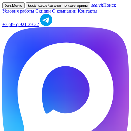
search
Поиск
bars
Меню
book_circle
Каталог
по категориям
Условия работы
Скидки
О компании
Контакты
+7 (495) 921-39-22