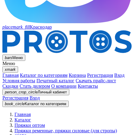
placemark_fill
Краснодар
bars
Меню
Меню
xmark
Главная
Каталог по категориям
Корзина
Регистрация
Вход
Условия работы
Печатный каталог
Скачать прайс-лист
Скидки
Стать дилером
О компании
Контакты
person_crop_circle
Личный кабинет
Регистрация
Вход
book_circle
Каталог
по категориям
Главная
Каталог
Пряжки оптом
Пряжки ременные, пряжки силовые (для стропы)