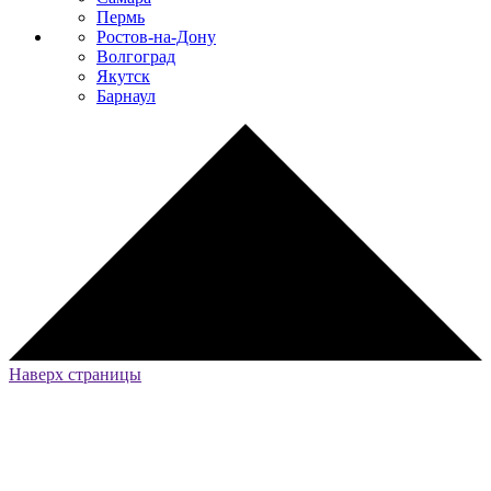
Пермь
Ростов-на-Дону
Волгоград
Якутск
Барнаул
Наверх страницы