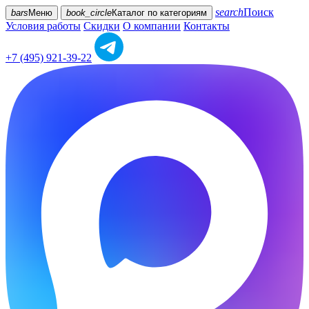
search
Поиск
bars
Меню
book_circle
Каталог
по категориям
Условия работы
Скидки
О компании
Контакты
+7 (495) 921-39-22