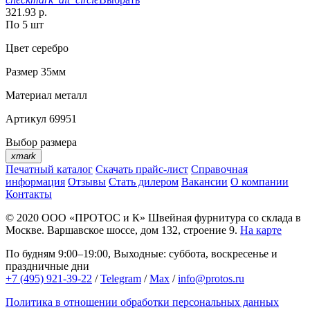
321.93 р.
По 5 шт
Цвет
серебро
Размер
35мм
Материал
металл
Артикул
69951
Выбор размера
xmark
Печатный каталог
Скачать прайс-лист
Справочная
информация
Отзывы
Стать дилером
Вакансии
О компании
Контакты
© 2020
ООО «ПРОТОС и К»
Швейная фурнитура со склада в
Москве.
Варшавское шоссе, дом 132, строение 9.
На карте
По будням 9:00–19:00, Выходные: суббота, воскресенье и
праздничные дни
+7 (495) 921-39-22
/
Telegram
/
Max
/
info@protos.ru
Политика в отношении обработки персональных данных