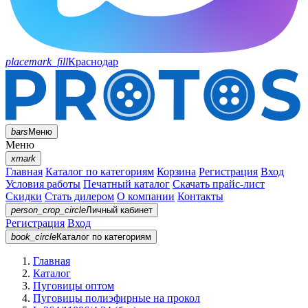
placemark_fill
Краснодар
bars
Меню
Меню
xmark
Главная
Каталог по категориям
Корзина
Регистрация
Вход
Условия работы
Печатный каталог
Скачать прайс-лист
Скидки
Стать дилером
О компании
Контакты
person_crop_circle
Личный кабинет
Регистрация
Вход
book_circle
Каталог
по категориям
Главная
Каталог
Пуговицы оптом
Пуговицы полиэфирные на прокол