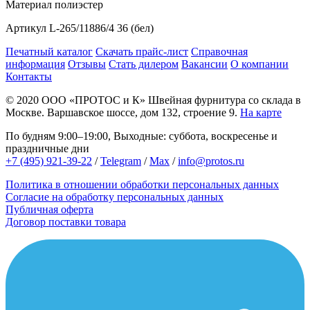
Материал
полиэстер
Артикул
L-265/11886/4 36 (бел)
Печатный каталог
Скачать прайс-лист
Справочная
информация
Отзывы
Стать дилером
Вакансии
О компании
Контакты
© 2020
ООО «ПРОТОС и К»
Швейная фурнитура со склада в
Москве.
Варшавское шоссе, дом 132, строение 9.
На карте
По будням 9:00–19:00, Выходные: суббота, воскресенье и
праздничные дни
+7 (495) 921-39-22
/
Telegram
/
Max
/
info@protos.ru
Политика в отношении обработки персональных данных
Согласие на обработку персональных данных
Публичная оферта
Договор поставки товара