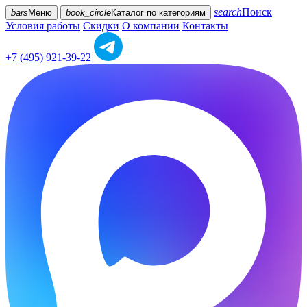
search
Поиск
bars
Меню
book_circle
Каталог
по категориям
Условия работы
Скидки
О компании
Контакты
+7 (495) 921-39-22