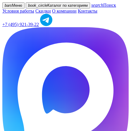
search
Поиск
bars
Меню
book_circle
Каталог
по категориям
Условия работы
Скидки
О компании
Контакты
+7 (495) 921-39-22