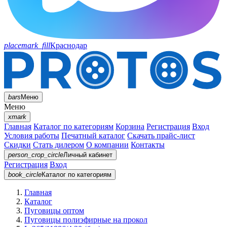
placemark_fill
Краснодар
bars
Меню
Меню
xmark
Главная
Каталог по категориям
Корзина
Регистрация
Вход
Условия работы
Печатный каталог
Скачать прайс-лист
Скидки
Стать дилером
О компании
Контакты
person_crop_circle
Личный кабинет
Регистрация
Вход
book_circle
Каталог
по категориям
Главная
Каталог
Пуговицы оптом
Пуговицы полиэфирные на прокол