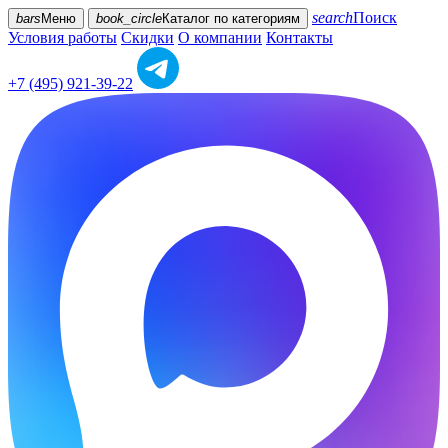
search
Поиск
bars
Меню
book_circle
Каталог
по категориям
Условия работы
Скидки
О компании
Контакты
+7 (495) 921-39-22