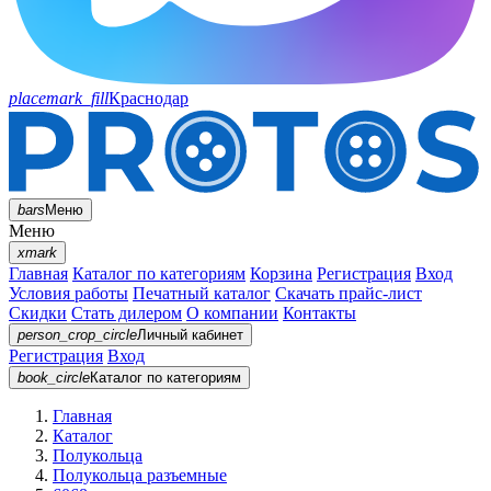
placemark_fill
Краснодар
bars
Меню
Меню
xmark
Главная
Каталог по категориям
Корзина
Регистрация
Вход
Условия работы
Печатный каталог
Скачать прайс-лист
Скидки
Стать дилером
О компании
Контакты
person_crop_circle
Личный кабинет
Регистрация
Вход
book_circle
Каталог
по категориям
Главная
Каталог
Полукольца
Полукольца разъемные