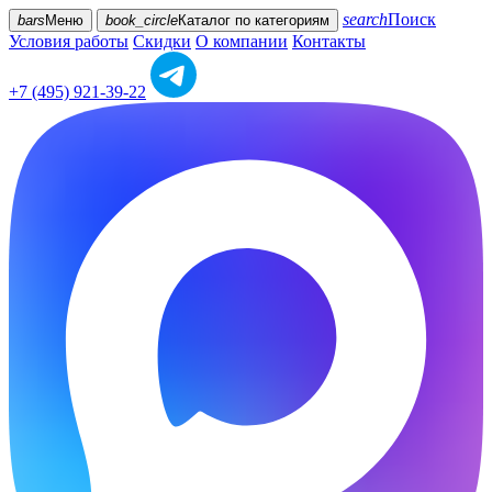
search
Поиск
bars
Меню
book_circle
Каталог
по категориям
Условия работы
Скидки
О компании
Контакты
+7 (495) 921-39-22