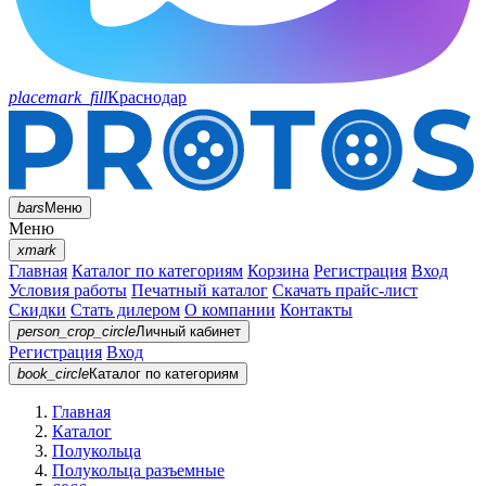
placemark_fill
Краснодар
bars
Меню
Меню
xmark
Главная
Каталог по категориям
Корзина
Регистрация
Вход
Условия работы
Печатный каталог
Скачать прайс-лист
Скидки
Стать дилером
О компании
Контакты
person_crop_circle
Личный кабинет
Регистрация
Вход
book_circle
Каталог
по категориям
Главная
Каталог
Полукольца
Полукольца разъемные