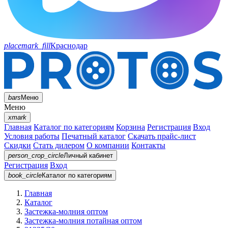
placemark_fill
Краснодар
bars
Меню
Меню
xmark
Главная
Каталог по категориям
Корзина
Регистрация
Вход
Условия работы
Печатный каталог
Скачать прайс-лист
Скидки
Стать дилером
О компании
Контакты
person_crop_circle
Личный кабинет
Регистрация
Вход
book_circle
Каталог
по категориям
Главная
Каталог
Застежка-молния оптом
Застежка-молния потайная оптом