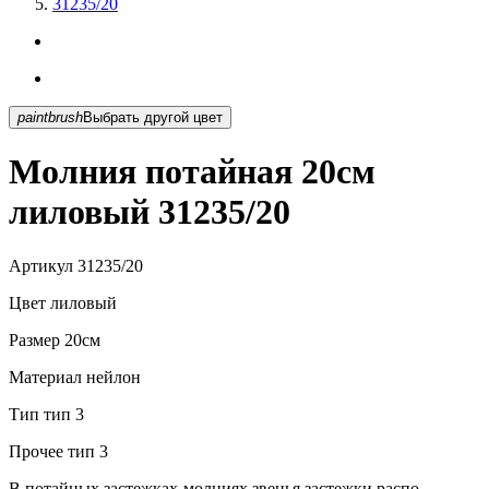
31235/20
paintbrush
Выбрать другой цвет
Молния потайная 20см
лиловый 31235/20
Артикул
31235/20
Цвет
лиловый
Размер
20см
Материал
нейлон
Тип
тип 3
Прочее
тип 3
В потайных застежках-молниях звенья застежки распо...