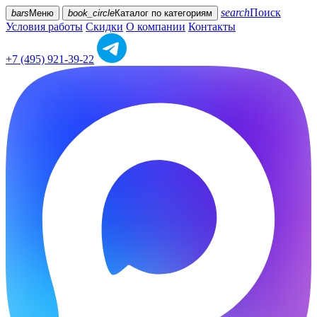
search
Поиск
bars
Меню
book_circle
Каталог
по категориям
Условия работы
Скидки
О компании
Контакты
+7 (495) 921-39-22