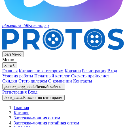
placemark_fill
Краснодар
bars
Меню
Меню
xmark
Главная
Каталог по категориям
Корзина
Регистрация
Вход
Условия работы
Печатный каталог
Скачать прайс-лист
Скидки
Стать дилером
О компании
Контакты
person_crop_circle
Личный кабинет
Регистрация
Вход
book_circle
Каталог
по категориям
Главная
Каталог
Застежка-молния оптом
Застежка-молния потайная оптом