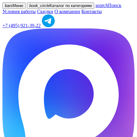
search
Поиск
bars
Меню
book_circle
Каталог
по категориям
Условия работы
Скидки
О компании
Контакты
+7 (495) 921-39-22