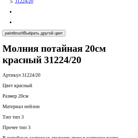
31224/20
paintbrush
Выбрать другой цвет
Молния потайная 20см
красный 31224/20
Артикул
31224/20
Цвет
красный
Размер
20см
Материал
нейлон
Тип
тип 3
Прочее
тип 3
В потайных застежках-молниях звенья застежки распо...