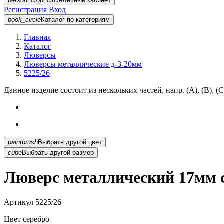
person_crop_circle
Личный кабинет
Регистрация
Вход
book_circle
Каталог
по категориям
Главная
Каталог
Люверсы
Люверсы металлические д-3-20мм
5225/26
Данное изделие состоит из нескольких частей, напр. (А), (B), (С
paintbrush
Выбрать другой цвет
cube
Выбрать другой размер
Люверс металлический 17мм с
Артикул
5225/26
Цвет
серебро