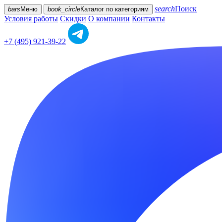
search
Поиск
bars
Меню
book_circle
Каталог
по категориям
Условия работы
Скидки
О компании
Контакты
+7 (495) 921-39-22