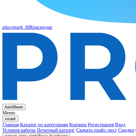
placemark_fill
Краснодар
bars
Меню
Меню
xmark
Главная
Каталог по категориям
Корзина
Регистрация
Вход
Условия работы
Печатный каталог
Скачать прайс-лист
Скидки