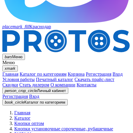
placemark_fill
Краснодар
bars
Меню
Меню
xmark
Главная
Каталог по категориям
Корзина
Регистрация
Вход
Условия работы
Печатный каталог
Скачать прайс-лист
Скидки
Стать дилером
О компании
Контакты
person_crop_circle
Личный кабинет
Регистрация
Вход
book_circle
Каталог
по категориям
Главная
Каталог
Кнопки оптом
Кнопки установочные сорочечные, рубашечные