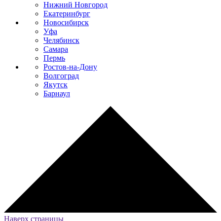
Нижний Новгород
Екатеринбург
Новосибирск
Уфа
Челябинск
Самара
Пермь
Ростов-на-Дону
Волгоград
Якутск
Барнаул
Наверх страницы