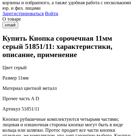
корзины
и
избранного
, а также удобная работа с несколькими
юр. и физ. лицами
Зарегистрироваться
Войти
О товаре
xmark
Купить Кнопка сорочечная 11мм
серый 51851/11: характеристики,
описание, применение
Цвет
серый
Размер
11мм
Материал
цветной металл
Прочее
часть A D
Артикул
51851/11
Кнопки рубашечные комплектуются четырьмя частями;
лицевая и изнаночная стороны кнопки могут быть в виде
кольца или шляпки. Протос продает все части кнопки
отдельно, не комплектом, что дает гарантию выбора. Кнопки