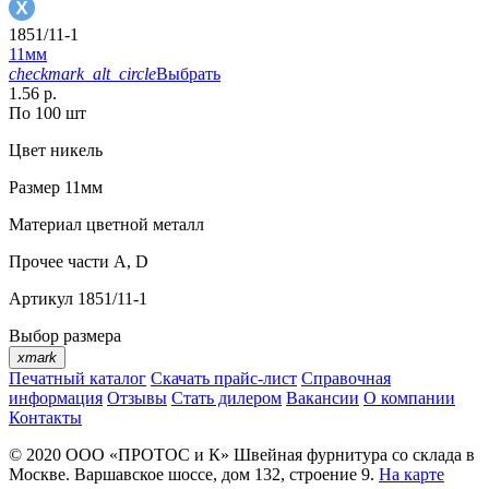
1851/11-1
11мм
checkmark_alt_circle
Выбрать
1.56 р.
По 100 шт
Цвет
никель
Размер
11мм
Материал
цветной металл
Прочее
части А, D
Артикул
1851/11-1
Выбор размера
xmark
Печатный каталог
Скачать прайс-лист
Справочная
информация
Отзывы
Стать дилером
Вакансии
О компании
Контакты
© 2020
ООО «ПРОТОС и К»
Швейная фурнитура со склада в
Москве.
Варшавское шоссе, дом 132, строение 9.
На карте