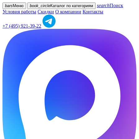
search
Поиск
bars
Меню
book_circle
Каталог
по категориям
Условия работы
Скидки
О компании
Контакты
+7 (495) 921-39-22