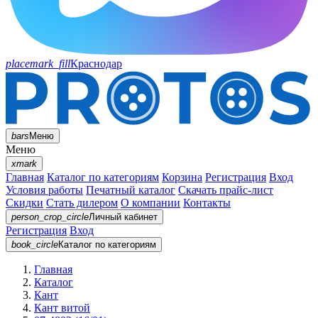
placemark_fill
Краснодар
bars
Меню
Меню
xmark
Главная
Каталог по категориям
Корзина
Регистрация
Вход
Условия работы
Печатный каталог
Скачать прайс-лист
Скидки
Стать дилером
О компании
Контакты
person_crop_circle
Личный кабинет
Регистрация
Вход
book_circle
Каталог
по категориям
Главная
Каталог
Кант
Кант витой