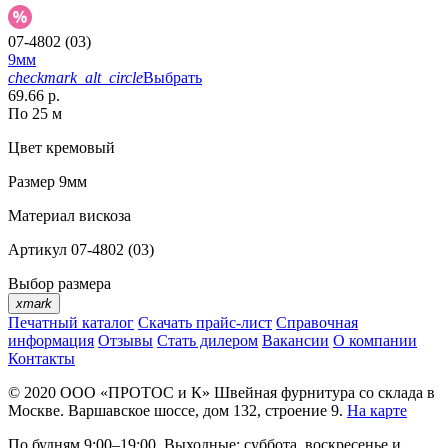
07-4802 (03)
9мм
checkmark_alt_circle
Выбрать
69.66 р.
По 25 м
Цвет
кремовый
Размер
9мм
Материал
вискоза
Артикул
07-4802 (03)
Выбор размера
xmark
Печатный каталог
Скачать прайс-лист
Справочная
информация
Отзывы
Стать дилером
Вакансии
О компании
Контакты
© 2020
ООО «ПРОТОС и К»
Швейная фурнитура со склада в
Москве.
Варшавское шоссе, дом 132, строение 9.
На карте
По будням 9:00–19:00, Выходные: суббота, воскресенье и