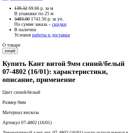
139.32
69.66
р.
за м
В упаковке по
25 м
3483.00
1741.50 р. за уп.
По сумме заказа –
скидки
В наличии
Условия
работы и доставки
О товаре
xmark
Купить Кант витой 9мм синий/белый
07-4802 (16/01): характеристики,
описание, применение
Цвет
синий/белый
Размер
9мм
Материал
вискоза
Артикул
07-4802 (16/01)
Декоративный кант арт. 07-4802 (16/01) часто используются в