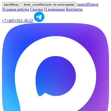
search
Поиск
bars
Меню
book_circle
Каталог
по категориям
Условия работы
Скидки
О компании
Контакты
+7 (495) 921-39-22