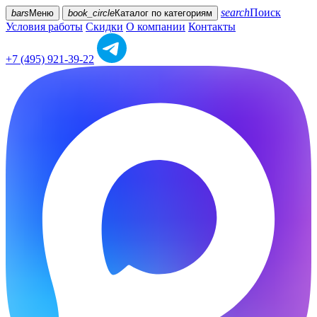
search
Поиск
bars
Меню
book_circle
Каталог
по категориям
Условия работы
Скидки
О компании
Контакты
+7 (495) 921-39-22