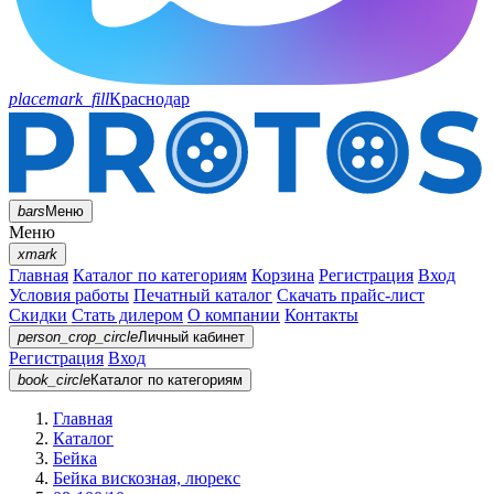
placemark_fill
Краснодар
bars
Меню
Меню
xmark
Главная
Каталог по категориям
Корзина
Регистрация
Вход
Условия работы
Печатный каталог
Скачать прайс-лист
Скидки
Стать дилером
О компании
Контакты
person_crop_circle
Личный кабинет
Регистрация
Вход
book_circle
Каталог
по категориям
Главная
Каталог
Бейка
Бейка вискозная, люрекс