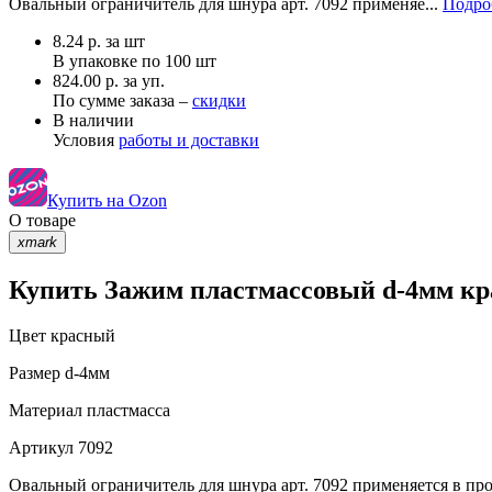
Овальный ограничитель для шнура арт. 7092 применяе...
Подро
8.24
р.
за шт
В упаковке по
100 шт
824.00 р. за уп.
По сумме заказа –
скидки
В наличии
Условия
работы и доставки
Купить на Ozon
О товаре
xmark
Купить Зажим пластмассовый d-4мм кра
Цвет
красный
Размер
d-4мм
Материал
пластмасса
Артикул
7092
Овальный ограничитель для шнура арт. 7092 применяется в пр