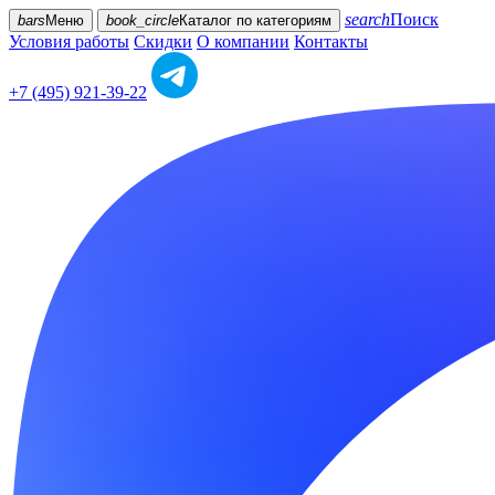
search
Поиск
bars
Меню
book_circle
Каталог
по категориям
Условия работы
Скидки
О компании
Контакты
+7 (495) 921-39-22