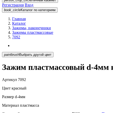
person_crop_circle
Личный кабинет
Регистрация
Вход
book_circle
Каталог
по категориям
Главная
Каталог
Зажимы, наконечники
Зажимы пластмассовые
7092
paintbrush
Выбрать другой цвет
Зажим пластмассовый d-4мм 
Артикул
7092
Цвет
красный
Размер
d-4мм
Материал
пластмасса