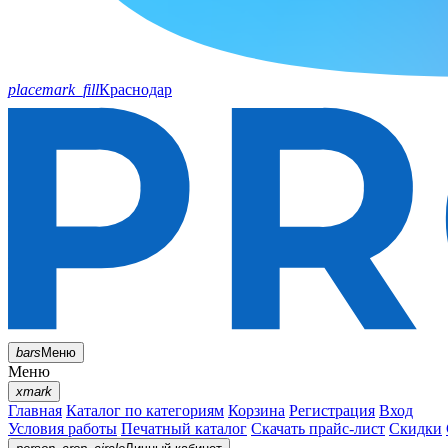
placemark_fill
Краснодар
bars
Меню
Меню
xmark
Главная
Каталог по категориям
Корзина
Регистрация
Вход
Условия работы
Печатный каталог
Скачать прайс-лист
Скидки