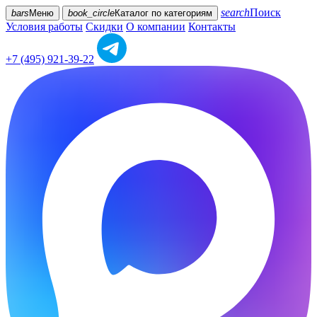
search
Поиск
bars
Меню
book_circle
Каталог
по категориям
Условия работы
Скидки
О компании
Контакты
+7 (495) 921-39-22