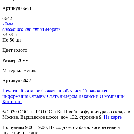
Артикул
6648
6642
20мм
checkmark_alt_circle
Выбрать
33.39 р.
По 50 шт
Цвет
золото
Размер
20мм
Материал
металл
Артикул
6642
Печатный каталог
Скачать прайс-лист
Справочная
информация
Отзывы
Стать дилером
Вакансии
О компании
Контакты
© 2020
ООО «ПРОТОС и К»
Швейная фурнитура со склада в
Москве.
Варшавское шоссе, дом 132, строение 9.
На карте
По будням 9:00–19:00, Выходные: суббота, воскресенье и
праздничные дни