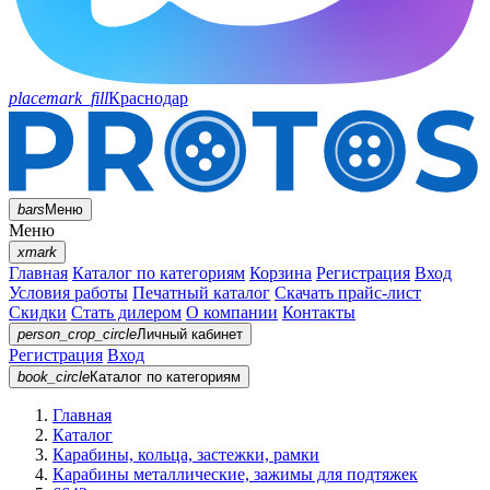
placemark_fill
Краснодар
bars
Меню
Меню
xmark
Главная
Каталог по категориям
Корзина
Регистрация
Вход
Условия работы
Печатный каталог
Скачать прайс-лист
Скидки
Стать дилером
О компании
Контакты
person_crop_circle
Личный кабинет
Регистрация
Вход
book_circle
Каталог
по категориям
Главная
Каталог
Карабины, кольца, застежки, рамки
Карабины металлические, зажимы для подтяжек