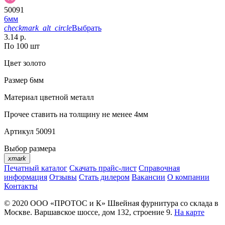
50091
6мм
checkmark_alt_circle
Выбрать
3.14 р.
По 100 шт
Цвет
золото
Размер
6мм
Материал
цветной металл
Прочее
ставить на толщину не менее 4мм
Артикул
50091
Выбор размера
xmark
Печатный каталог
Скачать прайс-лист
Справочная
информация
Отзывы
Стать дилером
Вакансии
О компании
Контакты
© 2020
ООО «ПРОТОС и К»
Швейная фурнитура со склада в
Москве.
Варшавское шоссе, дом 132, строение 9.
На карте