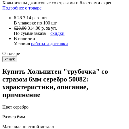
Хольнитены джинсовые со стразами и блестками скреп...
Подробнее о товаре
6.28
3.14
р.
за шт
В упаковке по
100 шт
628.00
314.00 р. за уп.
По сумме заказа –
скидки
В наличии
Условия
работы и доставки
О товаре
xmark
Купить Хольнитен "трубочка" со
стразом 6мм серебро 50082:
характеристики, описание,
применение
Цвет
серебро
Размер
6мм
Материал
цветной металл