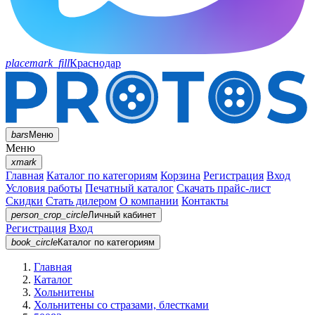
placemark_fill
Краснодар
bars
Меню
Меню
xmark
Главная
Каталог по категориям
Корзина
Регистрация
Вход
Условия работы
Печатный каталог
Скачать прайс-лист
Скидки
Стать дилером
О компании
Контакты
person_crop_circle
Личный кабинет
Регистрация
Вход
book_circle
Каталог
по категориям
Главная
Каталог
Хольнитены
Хольнитены со стразами, блестками