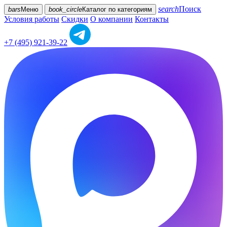
search
Поиск
bars
Меню
book_circle
Каталог
по категориям
Условия работы
Скидки
О компании
Контакты
+7 (495) 921-39-22